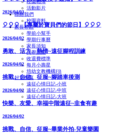
校園相簿
活動影片
2026/04/03
聯絡我們
校園資料
🎈🎈🎈 【專屬於寶貝們的節日】🎈🎈🎈
家長專區
學前小幫手
2026/04/02
學期行事曆
家長須知
勇敢、活力、熱情~遠征腳程訓練
入學須知
收退費標準
2026/04/02
每月小壽星
培幼文教機構FB
挑戰、自信、征服~腳踏車後測
好文分享
遠征心情日記-小班
2026/04/02
遠征心情日記-中班
遠征心情日記-大班
快樂、友愛、幸福中階遠征~韭食有趣
2026/04/02
挑戰、自信、征服~畢業外拍-兒童樂園