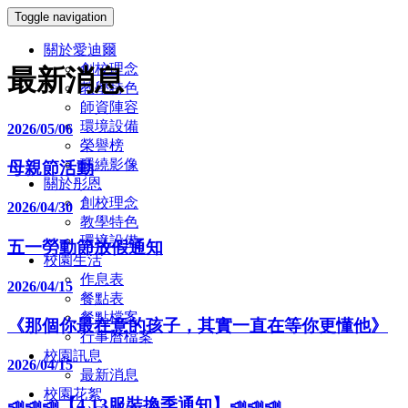
Toggle navigation
關於愛迪爾
創校理念
最新消息
教學特色
師資陣容
環境設備
2026/05/06
榮譽榜
環繞影像
母親節活動
關於彤恩
創校理念
2026/04/30
教學特色
環境設備
五一勞動節放假通知
校園生活
作息表
2026/04/15
餐點表
餐點檔案
《那個你最在意的孩子，其實一直在等你更懂他》
行事曆檔案
校園訊息
2026/04/15
最新消息
校園花絮
📣📣📣【4.13服裝換季通知】📣📣📣