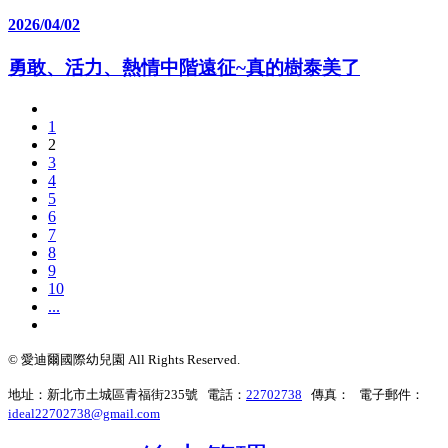
2026/04/02
勇敢、活力、熱情中階遠征~真的樹泰美了
1
2
3
4
5
6
7
8
9
10
...
© 愛迪爾國際幼兒園 All Rights Reserved.
地址：新北市土城區青福街235號 電話：
22702738
傳真： 電子郵件：
ideal22702738@gmail.com