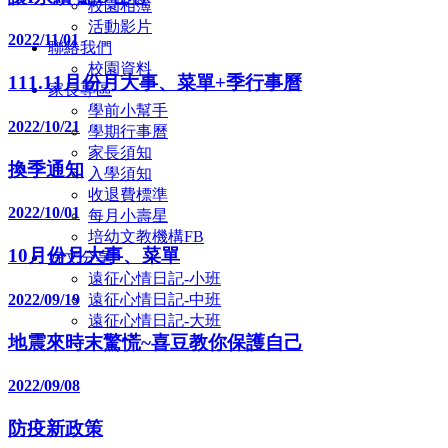
校園相簿
活動影片
2022/11/01
聯絡我們
校園資料
111.11月份月大事、菜單+季行事曆
家長專區
學前小幫手
2022/10/21
學期行事曆
家長須知
換季通知
入學須知
收退費標準
2022/10/01
每月小壽星
培幼文教機構FB
10月份月大事、菜單
好文分享
遠征心情日記-小班
2022/09/19
遠征心情日記-中班
遠征心情日記-大班
地震來時末驚慌~喜豆教你保護自己
2022/09/08
防疫新政策