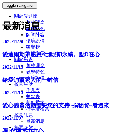
Toggle navigation
關於愛迪爾
創校理念
最新消息
教學特色
師資陣容
環境設備
2022/11/24
榮譽榜
環繞影像
愛迪爾期末感恩-活動讓I永續。點D在心
關於彤恩
創校理念
2022/11/13
教學特色
環境設備
給愛迪爾家人的一封信
校園生活
作息表
2022/11/13
餐點表
餐點檔案
愛心義賣活動需要您的支持~捐物資~看過來
行事曆檔案
校園訊息
2022/11/07
最新消息
校園花絮
讓I永續 點D在心