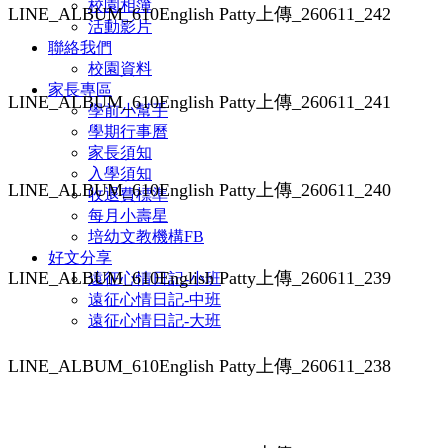
校園相簿
LINE_ALBUM_610English Patty上傳_260611_242
活動影片
聯絡我們
校園資料
家長專區
LINE_ALBUM_610English Patty上傳_260611_241
學前小幫手
學期行事曆
家長須知
入學須知
LINE_ALBUM_610English Patty上傳_260611_240
收退費標準
每月小壽星
培幼文教機構FB
好文分享
LINE_ALBUM_610English Patty上傳_260611_239
遠征心情日記-小班
遠征心情日記-中班
遠征心情日記-大班
LINE_ALBUM_610English Patty上傳_260611_238