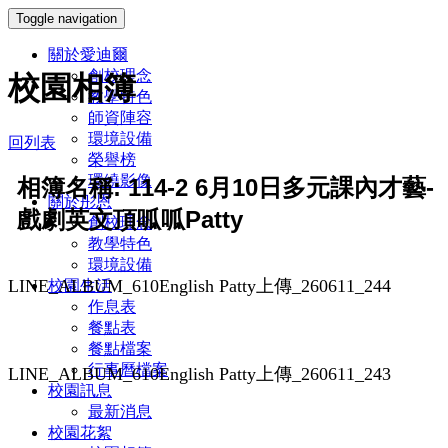
Toggle navigation
關於愛迪爾
創校理念
校園相簿
教學特色
師資陣容
環境設備
回列表
榮譽榜
環繞影像
相簿名稱: 114-2 6月10日多元課內才藝-
關於彤恩
戲劇英文頂呱呱Patty
創校理念
教學特色
環境設備
LINE_ALBUM_610English Patty上傳_260611_244
校園生活
作息表
餐點表
餐點檔案
行事曆檔案
LINE_ALBUM_610English Patty上傳_260611_243
校園訊息
最新消息
校園花絮