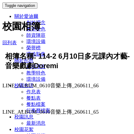
Toggle navigation
關於愛迪爾
創校理念
校園相簿
教學特色
師資陣容
環境設備
回列表
榮譽榜
環繞影像
相簿名稱: 114-2 6月10日多元課內才藝-
關於彤恩
音樂戲劇Doremi
創校理念
教學特色
環境設備
LINE_ALBUM_0610音樂上傳_260611_66
校園生活
作息表
餐點表
餐點檔案
行事曆檔案
LINE_ALBUM_0610音樂上傳_260611_65
校園訊息
最新消息
校園花絮