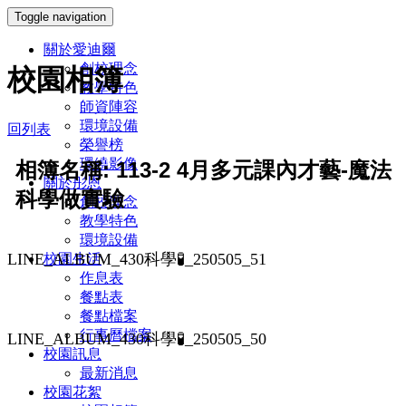
Toggle navigation
關於愛迪爾
創校理念
校園相簿
教學特色
師資陣容
環境設備
回列表
榮譽榜
環繞影像
相簿名稱: 113-2 4月多元課內才藝-魔法
關於彤恩
科學做實驗
創校理念
教學特色
環境設備
LINE_ALBUM_430科學🧪_250505_51
校園生活
作息表
餐點表
餐點檔案
行事曆檔案
LINE_ALBUM_430科學🧪_250505_50
校園訊息
最新消息
校園花絮