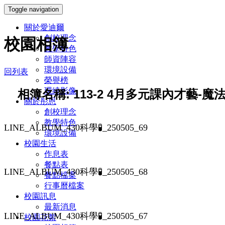
Toggle navigation
關於愛迪爾
創校理念
校園相簿
教學特色
師資陣容
環境設備
回列表
榮譽榜
環繞影像
相簿名稱: 113-2 4月多元課內才藝-
關於彤恩
創校理念
教學特色
LINE_ALBUM_430科學🧪_250505_69
環境設備
校園生活
作息表
餐點表
LINE_ALBUM_430科學🧪_250505_68
餐點檔案
行事曆檔案
校園訊息
最新消息
LINE_ALBUM_430科學🧪_250505_67
校園花絮