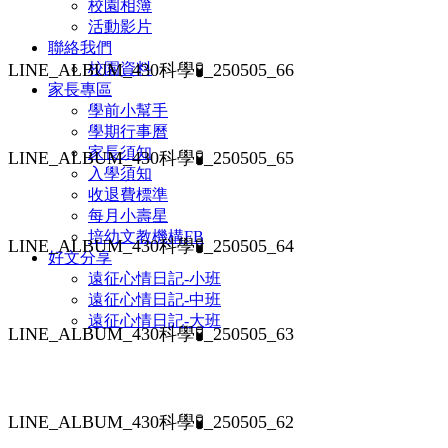
校園相簿
活動影片
聯絡我們
LINE_ALBUM_430科學🧪_250505_66
校園資料
家長專區
學前小幫手
學期行事曆
家長須知
LINE_ALBUM_430科學🧪_250505_65
入學須知
收退費標準
每月小壽星
培幼文教機構FB
LINE_ALBUM_430科學🧪_250505_64
好文分享
遠征心情日記-小班
遠征心情日記-中班
遠征心情日記-大班
LINE_ALBUM_430科學🧪_250505_63
LINE_ALBUM_430科學🧪_250505_62