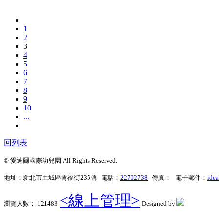
1
2
3
4
5
6
7
8
9
10
...
回列表
© 愛迪爾國際幼兒園 All Rights Reserved.
地址：新北市土城區青福街235號 電話：
22702738
傳真： 電子郵件：
ide
<線上管理>
瀏覽人數： 121483
Designed by